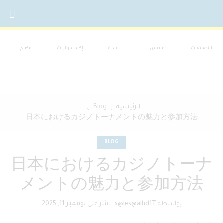
التصنيفات
ملابس
أحذية
إكسسوارات
مكياج
الرئيسية
Blog
日本におけるカジノトーナメントの魅力と参加方法
BLOG
日本におけるカジノトーナ
メントの魅力と参加方法
بواسطة
s@les@alhd1T
.
نشر على
نوفمبر 11, 2025