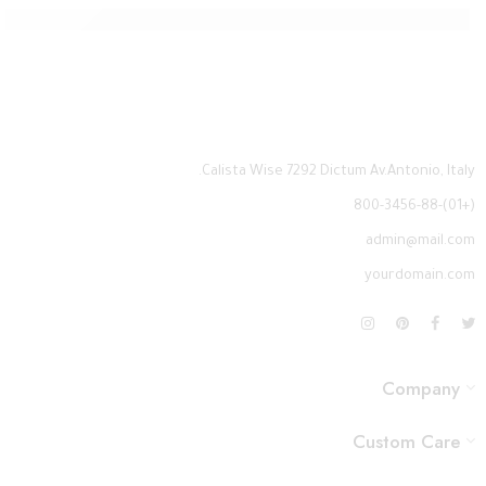
 kasiinomängud Eestis: Kuidas alustada ja mida tuleb teada
Calista Wise 7292 Dictum Av.Antonio, Italy.
(+01)-800-3456-88
admin@mail.com
yourdomain.com
Company
Custom Care