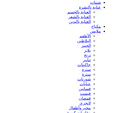
شنتات
عناية بالبشرة
العناية بالجسم
العناية بالشعر
العناية باليدين
مكياج
ملابس
الأطقم
البلاطين
الجينز
بلايز
ترنج
تنانير
جاكيتات
سترة
سترة
شورتات
عبايات
فساتين
فيست
قمصان
لانجري
محير وأطفال
مقاسات كبيرة