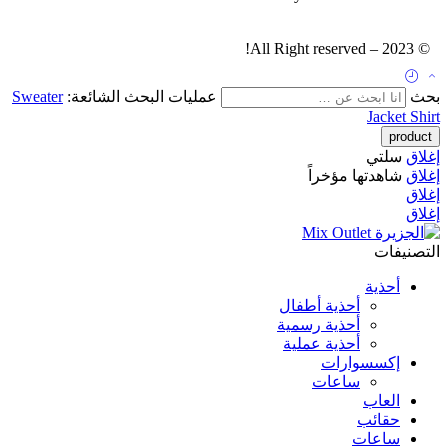
© 2023 – All Right reserved!
بحث
عمليات البحث الشائعة:
Sweater
Jacket
Shirt
إغلاق
سلتي
إغلاق
شاهدتها مؤخراً
إغلاق
إغلاق
التصنيفات
أحذية
أحذية أطفال
أحذية رسمية
أحذية عملية
إكسسوارات
ساعات
العاب
حقائب
ساعات