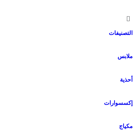
التصنيفات
ملابس
أحذية
إكسسوارات
مكياج