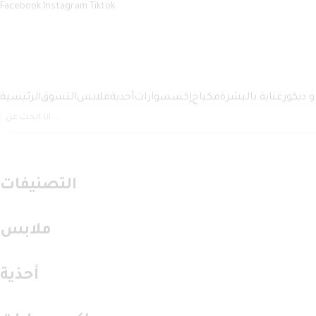
Facebook
Instagram
Tiktok
 ديكور
عناية بالبشرة
مكياج
إكسسوارات
أحذية
ملابس
التسوق
الرئيسية
التصنيفات
ملابس
أحذية