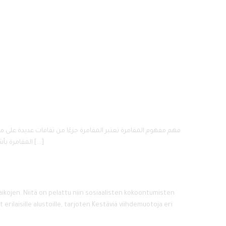
المقامرة بأشكال مختلفة، منها ألعاب الورق، وألعاب القمار الآلي، والمراهنات الرياضية. كل هذه الأنشطة تُعتبر تجارب مثيرة، لكنها تحمل في طياتها مخاطر كبيرة […]
 aikojen. Niitä on pelattu niin sosiaalisten kokoontumisten
rilaisille alustoille, tarjoten Kestäviä viihdemuotoja eri