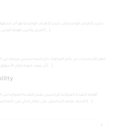
المدى وأخرى طويلة المدى، مما يساعدهم على قياس تقدمهم وتوجيه جهودهم بشكل فعّال. تأمين أهداف محددة ومقاسة يجعل من السهل تحديد المعوقات التي قد تواجههم […]
أن تعرف كيفية عمل الأسواق المختلفة وكيفية تشغيل الإحصاءات والإحصائيات. معرفة الفرق وأداء اللاعبين يمكن أن يكون له تأثير كبير على تنبؤاتك وقراراتك. يجب عليك أيضًا فهم […]
ility
البدنية. يعتمد الرياضيون على نظام غذائي غني بالعناصر الغذائية الضرورية مثل البروتينات والكربوهيدرات والدهون الصحية، والتي تلعب دورًا حاسمًا في بناء العضلات وتعزيز القدرة على التحمل. بالإضافة إلى […]