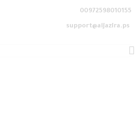
00972598010155
support@aljazira.ps