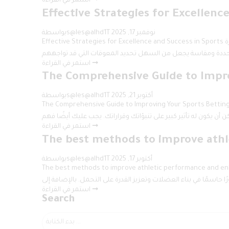
استمر في القراءة ➞
Effective Strategies for Excellenc
نوفمبر 17, 2025
بواسطةs@les@alhd1T
Effective Strategies for Excellence and Success in Sports تحديد الأهداف الواضحة إن تحديد الأهداف الواضحة هو أحد الخطوات الأساسية نحو التميز في مجال الرياضة. يجب على الرياضيين وضع أهداف قصيرة
استمر في القراءة ➞
The Comprehensive Guide to Impro
أكتوبر 21, 2025
بواسطةs@les@alhd1T
The Comprehensive Guide to Improving Your  فهم الأساسيات في عالم المراهنات الرياضية تحسين فرصك في الربح في المراهنات الرياضية يبدأ بفهمك العميق للأساسيات. من الضروري
استمر في القراءة ➞
The best methods to improve athl
أكتوبر 17, 2025
بواسطةs@les@alhd1T
The best methods to impro أهمية التغذية المتوازنة للرياضيين تعتبر التغذية المتوازنة من العوامل الأساسية في تحسين الأداء الرياضي وتعزيز القدرة
استمر في القراءة ➞
Search