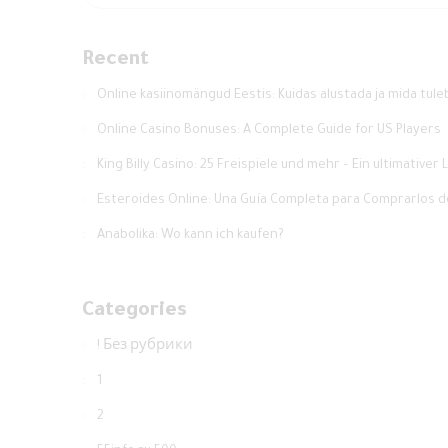
Recent
Online kasiinomängud Eestis: Kuidas alustada ja mida tule
Online Casino Bonuses: A Complete Guide for US Players
King Billy Casino: 25 Freispiele und mehr – Ein ultimativer
Esteroides Online: Una Guía Completa para Comprarlos 
Anabolika: Wo kann ich kaufen?
Categories
! Без рубрики
1
2