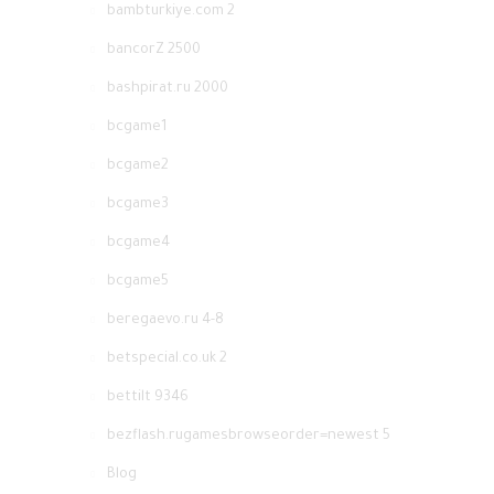
bambturkiye.com 2
bancorZ 2500
bashpirat.ru 2000
bcgame1
bcgame2
bcgame3
bcgame4
bcgame5
beregaevo.ru 4-8
betspecial.co.uk 2
bettilt 9346
bezflash.rugamesbrowseorder=newest 5
Blog