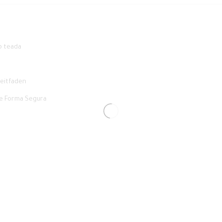
b teada
 Leitfaden
de Forma Segura