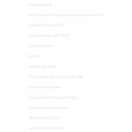
Bookkeeping
bootstrap-3.rubezdeposytniy-bonus 900
camp-hockey.ru 500
campionsbb.com 2000
casina casino
Casino
casino-en-ligne
Consulting services in the UAE
credit card casino
Cryptocurrency exchange
Cryptocurrency News
dkmarino.ru 2000
dou9ustilimsk.ru 50