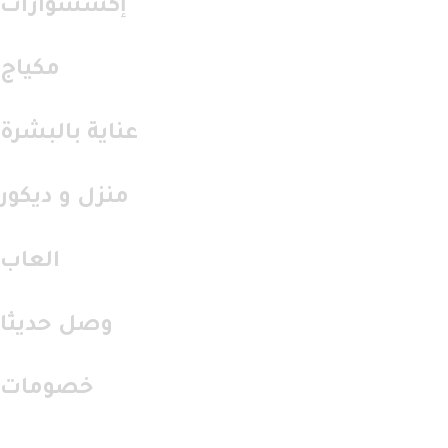
إكسسوارات
مكياج
عناية بالبشرة
منزل و ديكور
العاب
وصل حديثا
خصومات