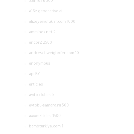
55info.ru 500
a16z generative ai
alizeyeniufuklar.com 1000
amminex.net 2
ancorZ 2500
andreschweighofer.com 10
anonymous
aprBY
articles
avito-club.ru 5
avtobu-samara.ru 500
axiomaltd.ru 1500
bambturkiye.com 1