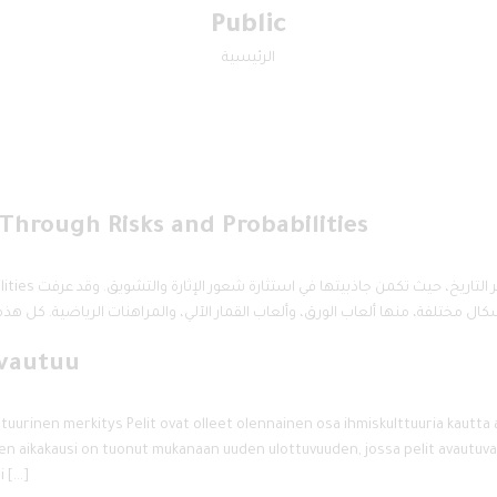
Public
الرئيسية
Through Risks and Probabilities
and Probabilities
avautuu
lttuurinen merkitys Pelit ovat olleet olennainen osa ihmiskulttuuria kautta
nen aikakausi on tuonut mukanaan uuden ulottuvuuden, jossa pelit avautuvat e
i […]