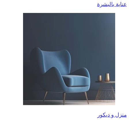
عناية بالبشرة
منزل و ديكور