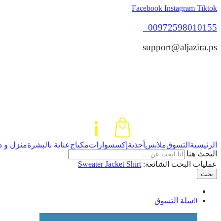
Facebook
Instagram
Tiktok
00972598010155
support@aljazira.ps
الرئيسية
التسوق
ملابس
أحذية
إكسسوارات
مكياج
عناية بالبشرة
منزل و د
البحث هنا
عمليات البحث الشائعة:
Shirt
Jacket
Sweater
بحث
0
سلة التسوق