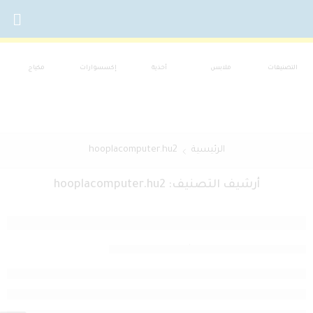
التصنيفات
ملابس
أحذية
إكسسوارات
مكياج
الرئيسية
hooplacomputer.hu2
أرشيف التصنيف:
hooplacomputer.hu2
no Elképesztő Számú Bónusz és VIP Program
بواسطةs@les@alhd1T
أكتوبر 16, 2025