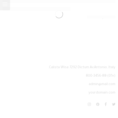
استمر في القراءة ➞
Calista Wise 7292 Dictum Av.Antonio, Italy.
(+01)-800-3456-88
admin@mail.com
yourdomain.com
Ingyen kaszinó bónuszok Ezekkel pedig mind igénybe vehető a