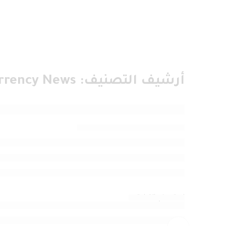
أرشيف التصنيف:
rrency News
orsepower Luxury Tank You Can Buy
بواسطةs@les@alhd1T
مايو 20, 2024
استمر في القراءة ➞