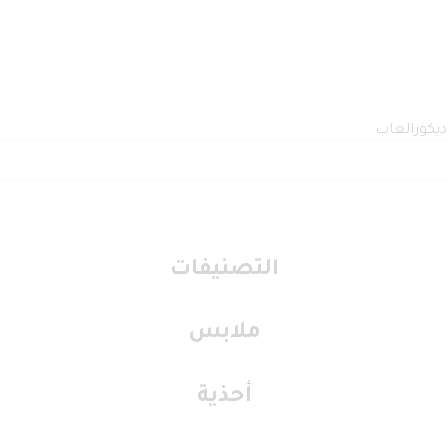
ديكور
العاب
التصنيفات
ملابس
أحذية