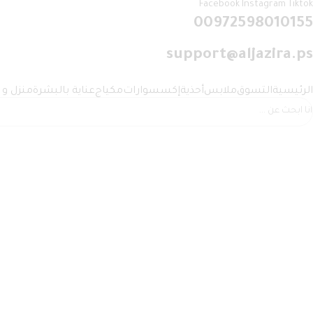
Facebook
Instagram
Tiktok
00972598010155
support@aljazira.ps
الرئيسية
التسوق
ملابس
أحذية
إكسسوارات
مكياج
عناية بالبشرة
منزل و 