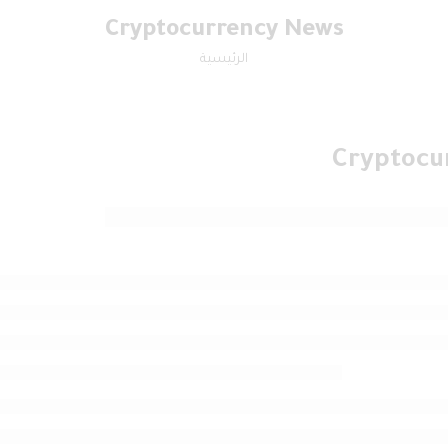
Cryptocurrency News
الرئيسية
Cryptocu
The Ripsaw EV3-F4 Is An 800-H