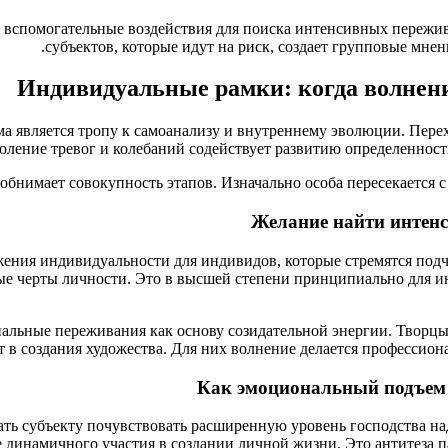
вспомогательные воздействия для поиска интенсивных пережив
субъектов, которые идут на риск, создает групповые мне
Индивидуальные рамки: когда волнени
а является тропу к самоанализу и внутреннему эволюции. Перех
оление тревог и колебаний содействует развитию определенност
обнимает совокупность этапов. Изначально особа пересекается 
Желание найти интенс
ия индивидуальности для индивидов, которые стремятся подчер
ые черты личности. Это в высшей степени принципиально для 
льные переживания как основу созидательной энергии. Творцы
т в создания художества. Для них волнение делается профессио
Как эмоциональный подъем 
вать субъекту почувствовать расширенную уровень господства 
инамичного участия в создании личной жизни. Это антитеза па