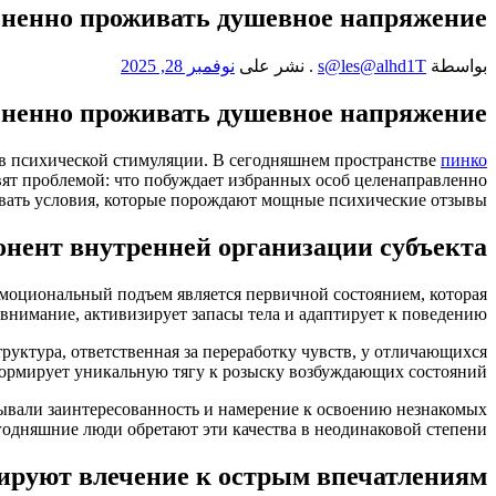
ненно проживать душевное напряжение
بواسطة
s@les@alhd1T
.
نشر على
نوفمبر 28, 2025
ненно проживать душевное напряжение
в психической стимуляции. В сегодняшнем пространстве
пинко
вят проблемой: что побуждает избранных особ целенаправленно
вать условия, которые порождают мощные психические отзывы?
нент внутренней организации субъекта
 Эмоциональный подъем является первичной состоянием, которая
внимание, активизирует запасы тела и адаптирует к поведению.
уктура, ответственная за переработку чувств, у отличающихся
формирует уникальную тягу к розыску возбуждающих состояний.
ывали заинтересованность и намерение к освоению незнакомых
годняшние люди обретают эти качества в неодинаковой степени.
ируют влечение к острым впечатлениям