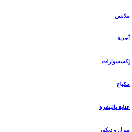
ملابس
أحذية
إكسسوارات
مكياج
عناية بالبشرة
منزل و ديكور