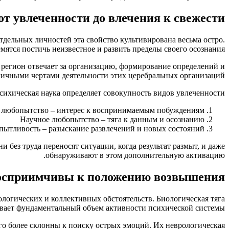
т увлеченности до влечения к свежести
дельных личностей эта свойство культивирована весьма остро.
ятся постичь неизвестное и развить пределы своего осознания.
регион отвечает за организацию, формирование определений и
 личными чертами деятельности этих церебральных организаций.
сихическая наука определяет совокупность видов увлеченности:
любопытство – интерес к воспринимаемым побуждениям
Научное любопытство – тяга к данным и осознанию
пытливость – разыскание развлечений и новых состояний
без труда переносят ситуации, когда результат размыт, и даже
обнаруживают в этом дополнительную активацию.
восприимчивы к положению возвышения
огических и коллективных обстоятельств. Биологическая тяга
вает фундаментальный объем активности психической системы.
о более склонны к поиску острых эмоций. Их неврологическая