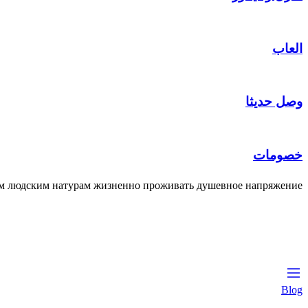
العاب
وصل حديثا
خصومات
м людским натурам жизненно проживать душевное напряжение
Blog