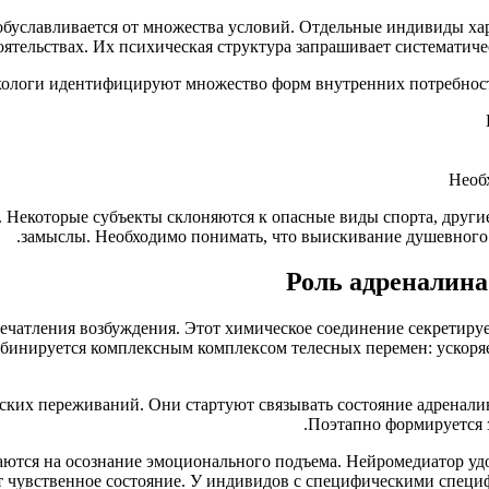
и обуславливается от множества условий. Отдельные индивиды 
оятельствах. Их психическая структура запрашивает системати
ологи идентифицируют множество форм внутренних потребносте
Необ
в. Некоторые субъекты склоняются к опасные виды спорта, дру
замыслы. Необходимо понимать, что выискивание душевного 
Роль адреналина
чатления возбуждения. Этот химическое соединение секретиру
нируется комплексным комплексом телесных перемен: ускоряетс
ских переживаний. Они стартуют связывать состояние адренал
Поэтапно формируется 
аются на осознание эмоционального подъема. Нейромедиатор уд
т чувственное состояние. У индивидов с специфическими специ