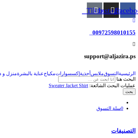
Tiktok
Instagram
Facebo
00972598010155
support@aljazira.ps
الرئيسية
التسوق
ملابس
أحذية
إكسسوارات
مكياج
عناية بالبشرة
منزل و د
البحث هنا
عمليات البحث الشائعة:
Shirt
Jacket
Sweater
بحث
0
سلة التسوق
التصنيفات