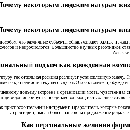
Почему некоторым людским натурам жиз
Почему некоторым людским натурам жиз
способом, что различные субъекты обнаруживают разные нужды 
хологов и нейробиологов. Большинство научных работников ста
отыски
ональный подъем как врожденная компо
ктуру, где отдельная реакция реализует установленную задачу.
щает о критичности текущего случая. Эта состояние пробуждает 
шевному подъему встроена в организации мозга. Чувственная стр
индивидов оперирует с неодинаковой мощностью. pinco casino 
ак приспособительный инструмент. Прародители, которые показ
территорий, имели более шансов на продолжение рода. Се
Как персональные желания форм