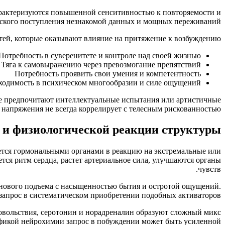
характеризуются повышенной сенситивностью к повторяемости и
ческого поступления незнакомой данных и мощных переживаний.
й, которые оказывают влияние на притяжение к возбуждению:
Потребность в суверенитете и контроле над своей жизнью
Тяга к самовыражению через превозмогание препятствий
Потребность проявить свои умения и компетентность
ходимость в психическом многообразии и силе ощущений
гие предпочитают интеллектуальные испытания или артистичные
напряжения не всегда коррелирует с телесным рискованностью.
 и физиологической реакции структуры
ется гормональными органами в реакцию на экстремальные или
я ритм сердца, растет артериальное сила, улучшаются органы
чувств.
инового подъема с насыщенностью бытия и остротой ощущений.
запрос в систематическом приобретении подобных активаторов.
овольствия, серотонин и норадреналин образуют сложный микс
фикой нейрохимии запрос в побуждении может быть усиленной.