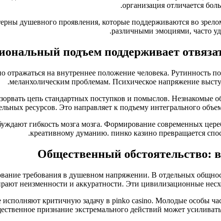
организация отличается бол
терны душевного проявления, которые поддерживаются во зрелом
различными эмоциями, часто у
иональный подъем поддерживает отвязат
о отражаться на внутреннее положение человека. Рутинность по
меланхолическим проблемам. Психическое напряжение выступ
зорвать цепь стандартных поступков и помыслов. Незнакомые о
ельных ресурсов. Это направляет к подъему интегрального объе
буждают гибкость мозга мозга. Формирование современных цере
креативному думанию. пинко казино превращается спос
Общественный обстоятельство: в
вание требования в душевном напряжении. В отдельных общностя
рают неизменности и аккуратности. Эти цивилизационные несх
исполняют критичную задачу в pinko casino. Молодые особы час
ственное признание экстремального действий может усиливать