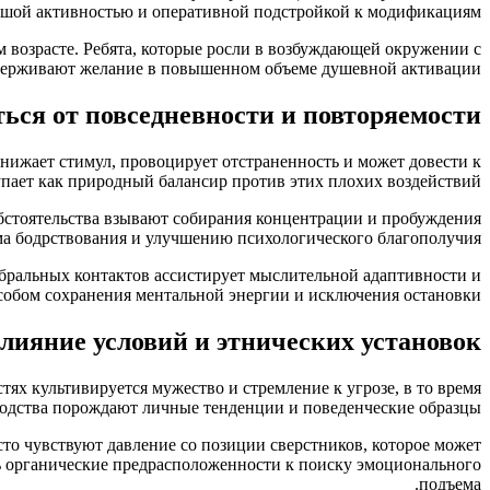
ьшой активностью и оперативной подстройкой к модификациям.
 возрасте. Ребята, которые росли в возбуждающей окружении с
держивают желание в повышенном объеме душевной активации.
ься от повседневности и повторяемости
нижает стимул, провоцирует отстраненность и может довести к
ает как природный балансир против этих плохих воздействий.
бстоятельства взывают собирания концентрации и пробуждения
ма бодрствования и улучшению психологического благополучия.
бральных контактов ассистирует мыслительной адаптивности и
обом сохранения ментальной энергии и исключения остановки.
лияние условий и этнических установок
х культивируется мужество и стремление к угрозе, в то время
одства порождают личные тенденции и поведенческие образцы.
то чувствуют давление со позиции сверстников, которое может
 органические предрасположенности к поиску эмоционального
подъема.