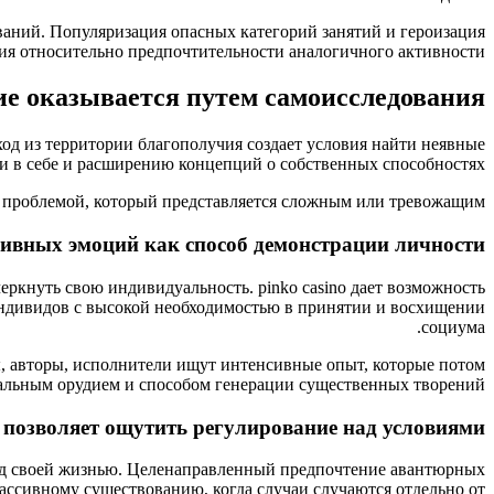
аний. Популяризация опасных категорий занятий и героизация
ния относительно предпочтительности аналогичного активности.
е оказывается путем самоисследования
од из территории благополучия создает условия найти неявные
и в себе и расширению концепций о собственных способностях.
с проблемой, который представляется сложным или тревожащим.
ивных эмоций как способ демонстрации личности
кнуть свою индивидуальность. pinko casino дает возможность
индивидов с высокой необходимостью в принятии и восхищении
социума.
, авторы, исполнители ищут интенсивные опыт, которые потом
нальным орудием и способом генерации существенных творений.
позволяет ощутить регулирование над условиями
над своей жизнью. Целенаправленный предпочтение авантюрных
ссивному существованию, когда случаи случаются отдельно от