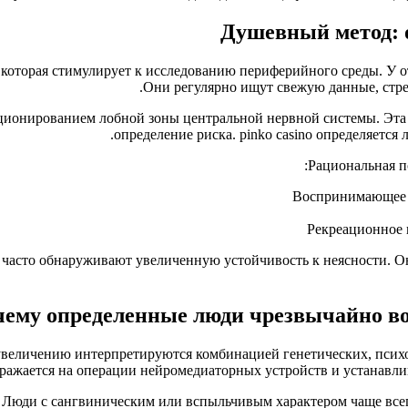
Душевный метод: о
которая стимулирует к исследованию периферийного среды. У от
Они регулярно ищут свежую данные, стрем
ионированием лобной зоны центральной нервной системы. Эта 
определение риска. pinko casino определяется
Рациональная п
Воспринимающее 
Рекреационное 
асто обнаруживают увеличенную устойчивость к неясности. Они 
чему определенные люди чрезвычайно 
величению интерпретируются комбинацией генетических, психол
ражается на операции нейромедиаторных устройств и устанавли
Люди с сангвиническим или вспыльчивым характером чаще всег