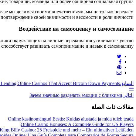
ие, товарищи, команда или более обширная социальная группа.
учае мы делимся своими впечатлениями, мы не только передаем
 подтверждение своей значимости и весомости в роли личности.
Воздействие на самооценку и самосознание
тклики окружающих на личные переживания усиливают чувство
 способствует развивать самопонимание и навык к самоанализу.
السابق
he Leading Online Casinos That Accept Bitcoin Down Payments
التالي
Зачем значимо разделять эмоции с близкими
مقالات ذات الصلة
Online kasiinomängud Eestis: Kuidas alustada ja mida tuleb teada
Online Casino Bonuses: A Complete Guide for US Players
King Billy Casino: 25 Freispiele und mehr – Ein ultimativer Leitfaden
roides Online: Una Guía Completa para Comprarlos de Forma Segura