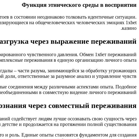
Функция этнического среды в восприятии
тоев в состоянии неодинаково толковать идентичные ситуации.
базирующиеся на общечеловеческих человеческих эмоциях 1xbet
казино.
азгрузка через выражение переживаний
рированного чувственного давления. Обмен 1хбет переживаний
омплексные переживания в единую организацию личного опыта.
гдалы – части разума, занимающейся за обработку угрожающих
й доли, ответственные за разумное анализ и управление чувств.
ные соединения между различными аспектами опыта. Подобное
 необъединенными в совместную видение личного переживаний.
ознания через совместный переживания
ний содействует людям лучше осознавать свою сущность через
м детстве и продолжается на протяжении полной существования.
сто и роль. Единые опыты становятся фундаментом для создания