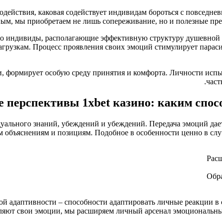
одействия, каковая содействует индивидам бороться с повседн
ным, мы приобретаем не лишь сопереживание, но и полезные пре
то индивиды, располагающие эффективную структуру душевной 
агрузкам. Процесс проявления своих эмоций стимулирует парас
, формирует особую среду принятия и комфорта. Личности испы
част
 перспективы 1xbet казино: каким спос
уального знаний, убеждений и убеждений. Передача эмоций дает
 объяснениям и позициям. Подобное в особенности ценно в случ
Расш
Обра
 адаптивности – способности адаптировать личные реакции в с
ляют свои эмоции, мы расширяем личный арсенал эмоциональных