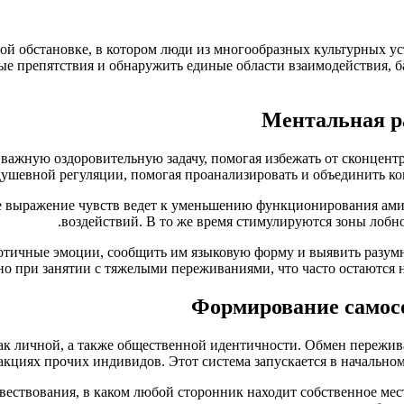
ой обстановке, в котором люди из многообразных культурных ус
ые препятствия и обнаружить единые области взаимодействия, 
Ментальная р
ажную оздоровительную задачу, помогая избежать от сконцент
душевной регуляции, помогая проанализировать и объединить к
е выражение чувств ведет к уменьшению функционирования ами
воздействий. В то же время стимулируются зоны лобно
отичные эмоции, сообщить им языковую форму и выявить разум
но при занятии с тяжелыми переживаниями, что часто остаются
Формирование самос
к личной, а также общественной идентичности. Обмен пережива
еакциях прочих индивидов. Этот система запускается в начально
овествования, в каком любой сторонник находит собственное ме