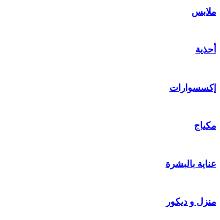
ملابس
أحذية
إكسسوارات
مكياج
عناية بالبشرة
منزل و ديكور