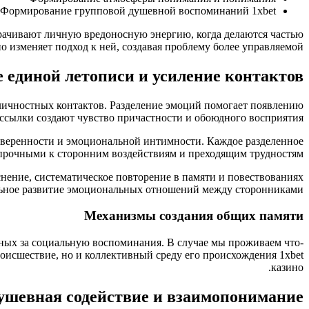
Формирование групповой душевной воспоминаний 1xbet
рачивают личную вредоносную энергию, когда делаются частью
 изменяет подход к ней, создавая проблему более управляемой.
единой летописи и усиление контактов
личностных контактов. Разделение эмоций помогает появлению
сылки создают чувство причастности и обоюдного восприятия.
уверенности и эмоциональной интимности. Каждое разделенное
 прочными к сторонним воздействиям и преходящим трудностям.
нение, систематическое повторение в памяти и повествованиях
льное развитие эмоциональных отношений между сторонниками.
Механизмы создания общих памяти
ных за социальную воспоминания. В случае мы проживаем что-
оисшествие, но и коллективный среду его происхождения 1xbet
казино.
ушевная содействие и взаимопонимание