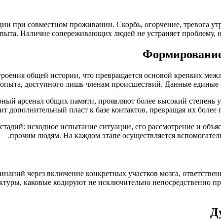
ии при совместном проживании. Скорбь, огорчение, тревога ут
пыта. Наличие сопереживающих людей не устраняет проблему, но
Формирование 
троения общей истории, что превращается основой крепких меж
опыта, доступного лишь членам происшествий. Данные единые с
ный арсенал общих памяти, проявляют более высокий степень 
т дополнительный пласт к базе контактов, превращая их более
тадий: исходное испытание ситуации, его рассмотрение и объяс
прочим людям. На каждом этапе осуществляется вспомогате
наний через включение конкретных участков мозга, ответствен
ктуры, каковые кодируют не исключительно непосредственно пр
Д