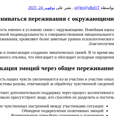
بواسطة
s@les@alhd1T
.
نشر على
نوفمبر 24, 2025
мениваться переживания с окружающими
ость именно в условиях связи с окружающими. Новейшая наука
енной индивидуальности и совершенствования эмоционального
реживания, проявляют более заметные уровни психологического
благополучия.
 и помогающие созданию эмпатических связей. В то время мы
нного отклика, что обогащает и обогащает исходные ощущения.
ация эмоций через общее переживание
сть наших чувств увеличивается из-за участию и участию иных
стемы разума, отвечающей за обработку чувственной сведений.
етают дополнительную поддержку через процесс коллективного
коло присутствуют люди, кто способен их разделить и постичь.
ие чувственных настроений между участниками ситуации
Обоюдное подкрепление позитивных эмоций
Формирование атмосферы понимания и понимания