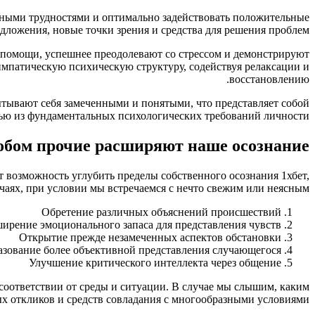
евными трудностями и оптимально задействовать положительные
дложения, новые точки зрения и средства для решения проблем.
помощи, успешнее преодолевают со стрессом и демонстрируют
импатическую психическую структуру, содействуя релаксации и
восстановлению.
тывают себя замеченными и понятыми, что представляет собой
ью из фундаментальных психологических требований личности.
обом прочие расширяют наше осознание
 возможность углубить пределы собственного осознания 1хбет,
аях, при условии мы встречаемся с нечто свежим или неясным.
Обретение различных объяснений происшествий
ирение эмоционального запаса для представления чувств
Открытие прежде незамеченных аспектов обстановки
зование более объективной представления случающегося
Улучшение критического интеллекта через общение
оответствии от среды и ситуации. В случае мы слышим, каким
 откликов и средств совладания с многообразными условиями.