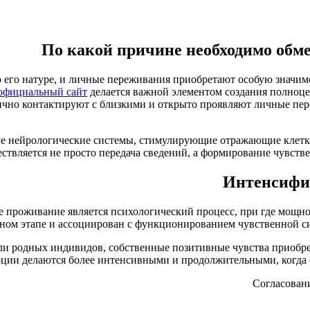
По какой причине необходимо об
 его натуре, и личные переживания приобретают особую значим
 официальный сайт
делается важной элементом создания полноц
ргично контактируют с близкими и открыто проявляют личные пе
е нейрологические системы, стимулирующие отражающие клетки
твляется не просто передача сведений, а формирование чувстве
Интенсифик
 проживание является психологический процесс, при где мощно
ном этапе и ассоциирован с функционированием чувственной си
ли родных индивидов, собственные позитивные чувства приобр
моции делаются более интенсивными и продолжительными, когда о
Согласован