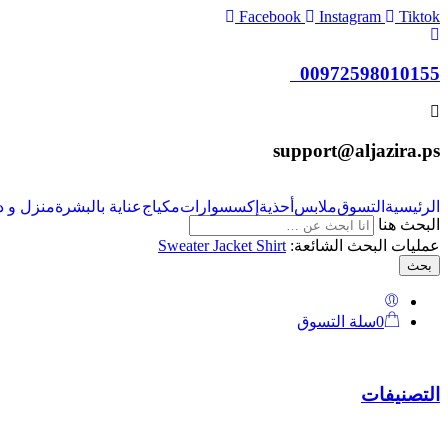
Facebook
Instagram
Tiktok
00972598010155
support@aljazira.ps
الرئيسية
التسوق
ملابس
أحذية
إكسسوارات
مكياج
عناية بالبشرة
منزل و د
البحث هنا
عمليات البحث الشائعة:
Shirt
Jacket
Sweater
بحث
0
سلة التسوق
التصنيفات