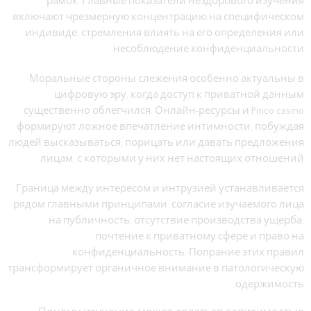
рамок. Главные показатели нездорового изучения
включают чрезмерную концентрацию на специфическом
индивиде, стремления влиять на его определения или
несоблюдение конфиденциальности.
Моральные стороны слежения особенно актуальны в
цифровую эру, когда доступ к приватной данным
существенно облегчился. Онлайн-ресурсы и Pinco casino
формируют ложное впечатление интимности, побуждая
людей высказываться, порицать или давать предложения
лицам, с которыми у них нет настоящих отношений.
Граница между интересом и интрузией устанавливается
рядом главными принципами: согласие изучаемого лица
на публичность, отсутствие производства ущерба,
почтение к приватному сфере и право на
конфиденциальность. Попрание этих правил
трансформирует органичное внимание в патологическую
одержимость.