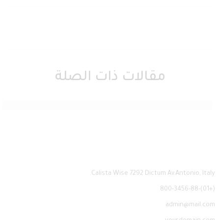
مقالات ذات الصلة
 kasiinomängud Eestis: Kuidas alustada ja mida tuleb teada
Calista Wise 7292 Dictum Av.Antonio, Italy.
(+01)-800-3456-88
admin@mail.com