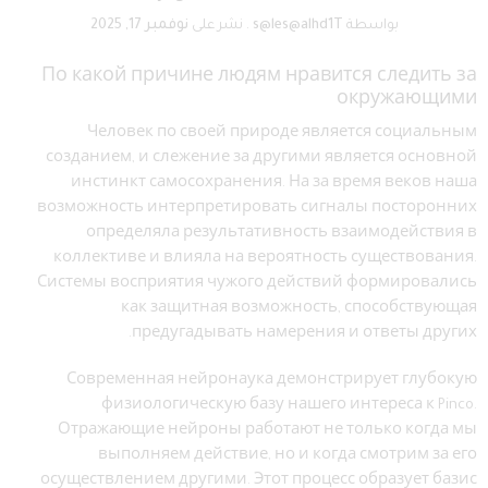
بواسطة
s@les@alhd1T
.
نشر على
نوفمبر 17, 2025
По какой причине людям нравится следить за
окружающими
Человек по своей природе является социальным
созданием, и слежение за другими является основной
инстинкт самосохранения. На за время веков наша
возможность интерпретировать сигналы посторонних
определяла результативность взаимодействия в
коллективе и влияла на вероятность существования.
Системы восприятия чужого действий формировались
как защитная возможность, способствующая
предугадывать намерения и ответы других.
Современная нейронаука демонстрирует глубокую
физиологическую базу нашего интереса к Pinco.
Отражающие нейроны работают не только когда мы
выполняем действие, но и когда смотрим за его
осуществлением другими. Этот процесс образует базис