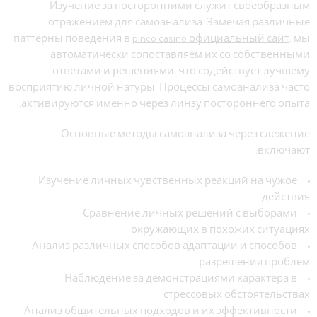
Изучение за посторонними служит своеобразным
отражением для самоанализа. Замечая различные
паттерны поведения в
pinco casino официальный сайт
, мы
автоматически сопоставляем их со собственными
ответами и решениями, что содействует лучшему
восприятию личной натуры. Процессы самоанализа часто
активируются именно через линзу постороннего опыта.
Основные методы самоанализа через слежение
включают:
Изучение личных чувственных реакций на чужое
действия
Сравнение личных решений с выборами
окружающих в похожих ситуациях
Анализ различных способов адаптации и способов
разрешения проблем
Наблюдение за демонстрациями характера в
стрессовых обстоятельствах
Анализ общительных подходов и их эффективности