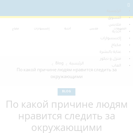
الرئيسية
التسوق
ملابس
التصنيفات
ملابس
أحذية
إكسسوارات
مكياج
أحذية
إكسسوارات
مكياج
عناية بالبشرة
منزل و ديكور
الرئيسية
Blog
العاب
По какой причине людям нравится следить за
окружающими
BLOG
По какой причине людям
нравится следить за
окружающими