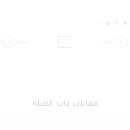
التالي
السابق
مقالات ذات الصلة
 kasiinomängud Eestis: Kuidas alustada ja mida tuleb teada