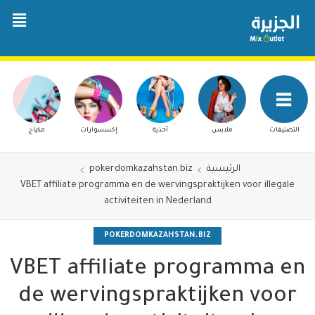
التصنيفات
ملابس
أحذية
إكسسوارات
مكياج
الرئيسية
pokerdomkazahstan.biz
VBET affiliate programma en de wervingspraktijken voor illegale
activiteiten in Nederland
POKERDOMKAZAHSTAN.BIZ
VBET affiliate programma en
de wervingspraktijken voor