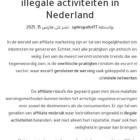
illegale activiteiten in
Nederland
بواسطة
s@les@alhd1T
.
نشر على
مارس 15, 2025
In de wereld van affiliate marketing zijn er tal van mogelijkheden om
inkomsten te genereren. Echter, niet alle praktijken zijn ethisch en
veilig. Een van de meest verontrustende trends die we
tegenwoordig zien, is de
onethische praktijken
rondom de
escort nl
sector, waar
escort gerelateerde werving
vaak gekoppeld is aan
.
criminele netwerken
De
affiliate risico’s
die gepaard gaan met deze malafide
wervingsmethoden kunnen leiden tot ernstige
negatieve ervaringen
voor zowel de deelnemers als de consumenten. Er zijn tal van
gevallen van
affiliate misbruik
waar betrokkenen ongewild in
illegale
activiteiten
belanden, wat niet alleen hun reputatie, maar ook hun
veiligheid in gevaar kan brengen.