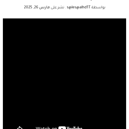
بواسطة
s@les@alhd1T
.
نشر على
مارس 26, 2025