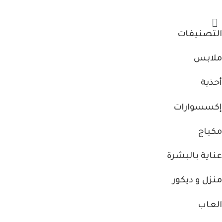
التصنيفات
ملابس
أحذية
إكسسوارات
مكياج
عناية بالبشرة
منزل و ديكور
العاب