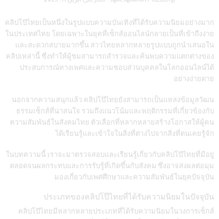
بواسطة
s@les@alhd1T
.
نشر على
أبريل 11, 2025
คลิปโป๊ไทยเป็นหนึ่งในรูปแบบความบันเทิงที่ได้รับความนิยมอย่างมาก
ในประเทศไทย โดยเฉพาะในยุคที่เซ็กส์ออนไลน์กลายเป็นที่เข้าถึงง่าย
และสะดวกสบายมากขึ้น สาวไทยหลากหลายรูปแบบถูกนำเสนอใน
คลิปเหล่านี้ ซึ่งทำให้ผู้ชมสามารถสำรวจและค้นพบความแตกต่างของ
ประสบการณ์ทางเพศและความชอบส่วนบุคคลในโลกออนไลน์ได้
อย่างง่ายดาย
นอกจากความสนุกแล้ว คลิปโป๊ไทยยังสามารถเป็นแหล่งข้อมูลวัฒน
ธรรมเซ็กส์ที่น่าสนใจ รวมถึงแนวโน้มและพฤติกรรมที่เกี่ยวข้องกับ
ความสัมพันธ์ในสังคมไทย ตัวเลือกที่หลากหลายสร้างโอกาสให้ผู้คน
ได้เรียนรู้และเข้าใจในสิ่งที่ต่างไปจากสิ่งที่ตนเคยรู้จัก
ในบทความนี้ เราจะมาตรวจสอบและเรียนรู้เกี่ยวกับคลิปโป๊ไทยที่มีอยู่
ตลอดจนผลกระทบและการรับรู้ที่เกิดขึ้นกับสังคม ซึ่งอาจส่งผลต่อมุม
มองเกี่ยวกับเพศศึกษาและความสัมพันธ์ในยุคปัจจุบัน
ประเภทของคลิปโป๊ไทยที่ได้รับความนิยมในปัจจุบัน
คลิปโป๊ไทยมีหลากหลายประเภทที่ได้รับความนิยมในวงการเซ็กส์