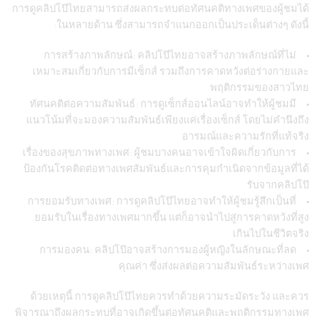
การดูคลิปโป๊ไทยสามารถส่งผลกระทบต่อทัศนคติทางเพศของผู้ชมได้
ในหลายด้าน ซึ่งสามารถจำแนกออกเป็นประเด็นต่างๆ ดังนี้:
การสร้างภาพลักษณ์:
คลิปโป๊ไทยอาจสร้างภาพลักษณ์ที่ไม่
เหมาะสมเกี่ยวกับการมีเซ็กส์ รวมถึงการคาดหวังต่อร่างกายและ
พฤติกรรมของสาวไทย
ทัศนคติต่อความสัมพันธ์:
การดูเซ็กส์ออนไลน์อาจทำให้ผู้ชมมี
แนวโน้มที่จะมองความสัมพันธ์เพียงแค่เรื่องเซ็กส์ โดยไม่คำนึงถึง
อารมณ์และความรักที่แท้จริง
เรื่องของสุขภาพทางเพศ:
ผู้ชมบางคนอาจเข้าใจผิดเกี่ยวกับการ
ป้องกันโรคติดต่อทางเพศสัมพันธ์และการคุมกำเนิดจากข้อมูลที่ได้
รับจากคลิปโป๊
การยอมรับทางเพศ:
การดูคลิปโป๊ไทยอาจทำให้ผู้ชมรู้สึกเป็นที่
ยอมรับในเรื่องทางเพศมากขึ้น แต่ก็อาจนำไปสู่การคาดหวังที่สูง
เกินไปในชีวิตจริง
การมองคน:
คลิปโป๊อาจสร้างการมองผู้หญิงในลักษณะที่ลด
คุณค่า ซึ่งส่งผลต่อความสัมพันธ์ระหว่างเพศ
ด้วยเหตุนี้ การดูคลิปโป๊ไทยควรทำด้วยความระมัดระวัง และควร
พิจารณาถึงผลกระทบที่อาจเกิดขึ้นต่อทัศนคติและพฤติกรรมทางเพศ