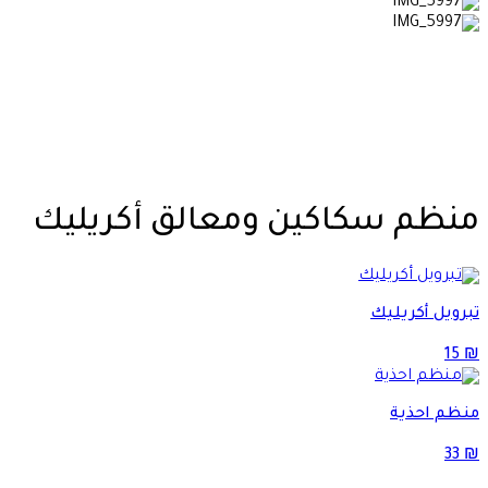
منظم سكاكين ومعالق أكريليك
تبرويل أكريليك
15
₪
منظم احذية
33
₪