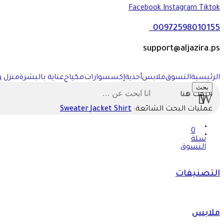
Facebook
Instagram
Tiktok
00972598010155
support@aljazira.ps
الرئيسية
التسوق
ملابس
أحذية
إكسسوارات
مكياج
عناية بالبشرة
منزل و
بحث
البحث هنا
عمليات البحث الشائعة:
Shirt
Jacket
Sweater
0
سلة
التسوق
التصنيفات
ملابس