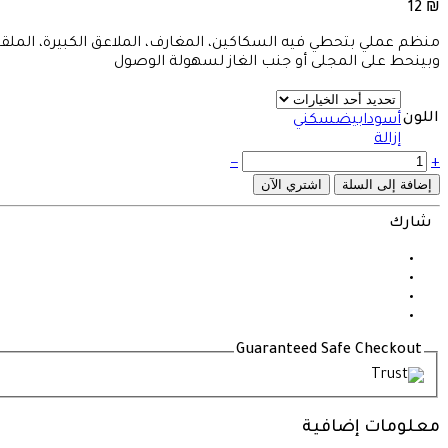
12
₪
منظم عملي بتحطي فيه السكاكين، المغارف، الملاعق الكبيرة، المل
وبينحط على المجلى أو جنب الغاز لسهولة الوصول
اللون
أسود
ابيض
سكني
إزالة
منظم
−
+
سكاكين
إضافة إلى السلة
اشتري الآن
ومعالق
أكريليك
شارك
الكمية
Guaranteed Safe Checkout
معلومات إضافية