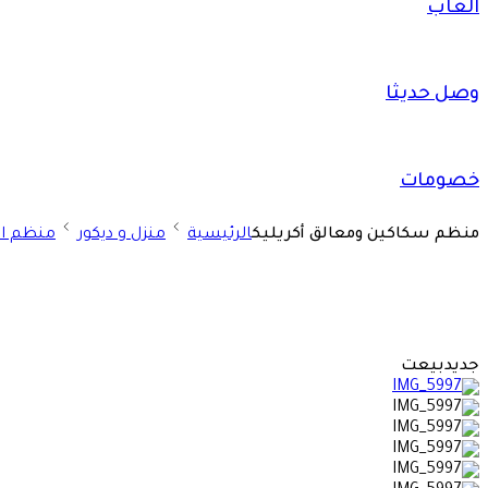
العاب
وصل حديثا
خصومات
منظم سكاكين ومعالق أكريليك
الرئيسية
منزل و ديكور
منظم ا
جديد
بيعت