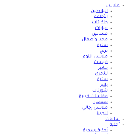
ملابس
البلاطين
الأطقم
جاكيتات
عبايات
فساتين
محير وأطفال
سترة
ترنج
ملابس النوم
فيست
تنانير
لانجري
سترة
بلايز
شورتات
مقاسات كبيرة
قمصان
ملابس رجالي
الجينز
ساعات
أحذية
أحذية رسمية