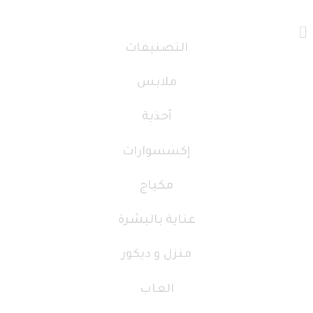
التصنيفات
ملابس
أحذية
إكسسوارات
مكياج
عناية بالبشرة
منزل و ديكور
العاب