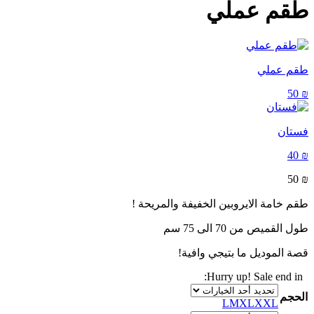
طقم عملي
طقم عملي
50
₪
فستان
40
₪
50
₪
طقم خامة الايروبين الخفيفة والمريحة !
طول القميص من 70 الى 75 سم
قصة الموديل ما بتيجي وافية!
Hurry up! Sale end in:
الحجم
L
M
XL
XXL