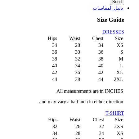
دليل المقاسات
Size Guide
DRESSES
Hips
Waist
Chest
Size
34
28
34
XS
36
30
36
S
38
32
38
M
40
34
40
L
42
36
42
XL
44
38
44
2XL
All measurements are in INCHES
and may vary a half inch in either direction.
T-SHIRT
Hips
Waist
Chest
Size
32
26
32
2XS
34
28
34
XS