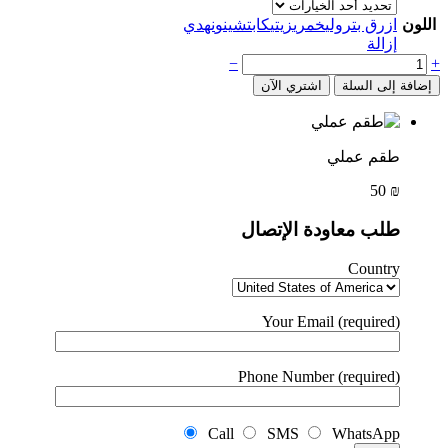
اللون
ازرق بترولي
خمري
زيتي
كابتشينو
نهدي
إزالة
−
+
إضافة إلى السلة
اشتري الآن
طقم عملي
50
₪
طلب معاودة الإتصال
Country
Your Email (required)
Phone Number (required)
Call
SMS
WhatsApp