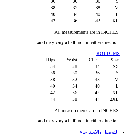
36
30
36
S
38
32
38
M
40
34
40
L
42
36
42
XL
All measurements are in INCHES
and may vary a half inch in either direction.
BOTTOMS
Hips
Waist
Chest
Size
34
28
34
XS
36
30
36
S
38
32
38
M
40
34
40
L
42
36
42
XL
44
38
44
2XL
All measurements are in INCHES
and may vary a half inch in either direction.
التوصيل والاسترجاع