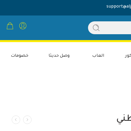
support@alj
ور
العاب
وصل حديثا
خصومات
طني