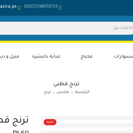
azira.ps
00972598010155
سوارات
مكياج
عناية بالبشرة
منزل و ديك
ترنج قطني
الرئيسية
ملابس
ترنج
ترنج ق
جديد