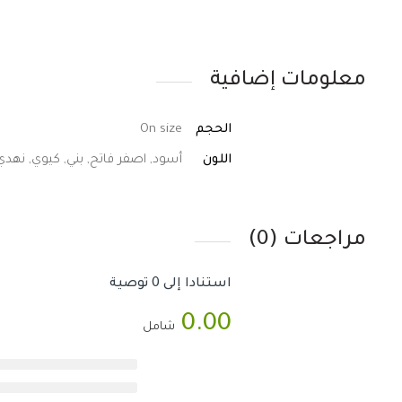
معلومات إضافية
الحجم
On size
اللون
أسود, اصفر فاتح, بني, كيوي, نهدي
مراجعات (0)
استنادا إلى 0 توصية
0.00
شامل