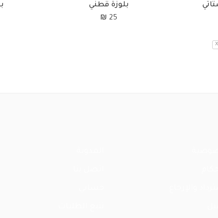
تاتي
بلوزة قطني
ب
₪
25
X
صوصية
المدونة
حكام
اتصل بنا
داد والإرجاع
حسابي
يل
تتبع الطلبات