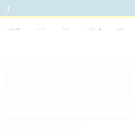
مكياج
إكسسوارات
أحذية
ملابس
التصنيفات