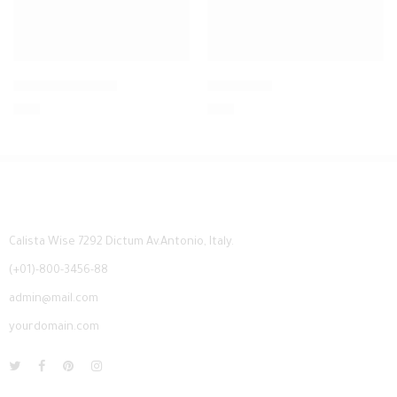
بلوزة قطني
بلوزة قطني ستاتي
35
₪
25
₪
Calista Wise 7292 Dictum Av.Antonio, Italy.
(+01)-800-3456-88
admin@mail.com
yourdomain.com