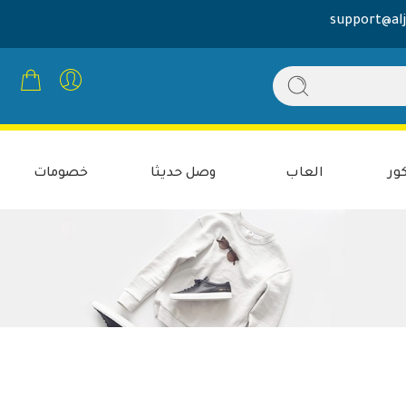
support@alj
ور
العاب
وصل حديثا
خصومات