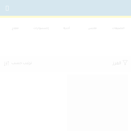
التصنيفات
ملابس
أحذية
إكسسوارات
مكياج
الفرز
ترتيب حسب
جديد
بيعت