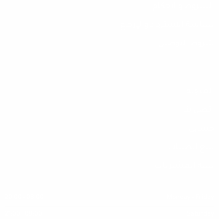
الشروط والاحكام
سياسة الاسترداد والإرجاع
شروط التوصيل
المدونة
اتصل بنا
حسابي
تتبع الطلبات
سلة المشتريات
08:00 - 20:00
Monday - Friday
09:00 - 21:00
Saturday