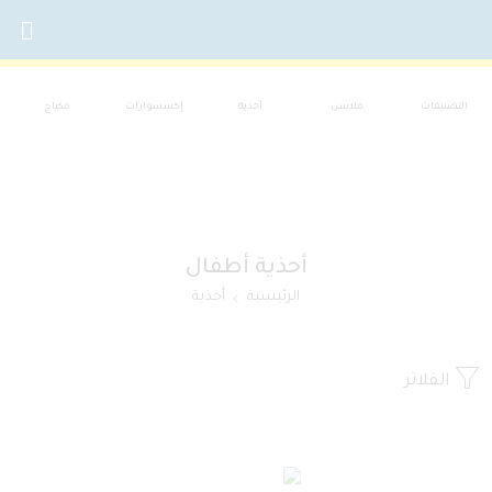
التصنيفات
ملابس
أحذية
إكسسوارات
مكياج
أحذية أطفال
الرئيسية
أحذية
الفلاتر